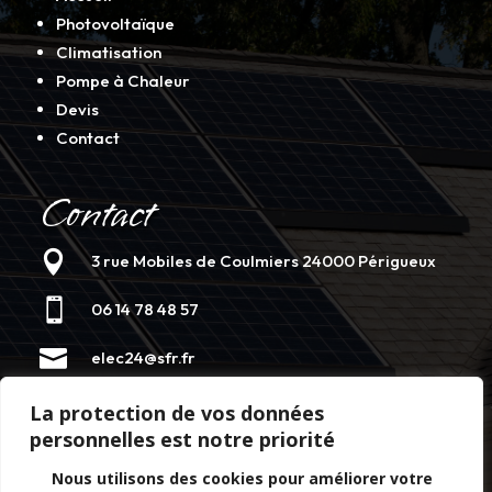
Photovoltaïque
Climatisation
Pompe à Chaleur
Devis
Contact
Contact

3 rue Mobiles de Coulmiers 24000 Périgueux

06 14 78 48 57

elec24@sfr.fr
A Propos de nous
La protection de vos données
personnelles est notre priorité
Chez Elec 24, basé à Périgueux en Dordogne, nous
Nous utilisons des cookies pour améliorer votre
sommes spécialisés dans les énergies renouvelables